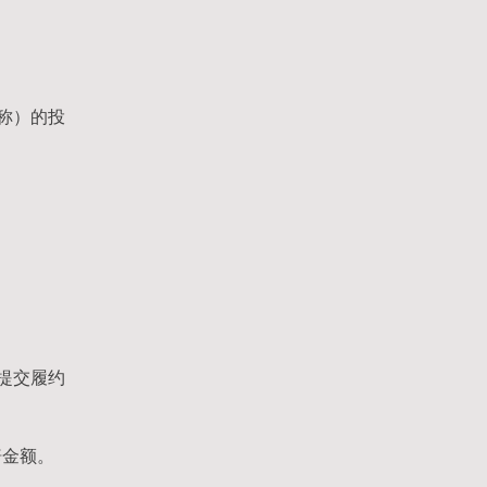
称）的投
提交履约
赔金额。