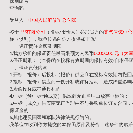
保函编号：
查询码：
受益人：
中国人民解放军总医院
鉴于
****有限公司
（投标/报价人）参加贵方的
支气管镜中心整
标（谈判），我单位愿向你方提供如下保证：
一、保证责任金额及期限：
1.我方承担的保证责任最高限额为人民币
80000.00 元
2.保证期限：（本保函在投标有效期间内保持有效/自本保
二、保证责任内容：
1.开标（报价）后投标（报价）供应商在投标有效期内撤
2.投标（报价）供应商干扰开标或评标活动，造成严重影响
3.虚假投标或串通投标的；
4.中标（预中标/预成交）供应商无正当理由放弃中标的；
5.中标（成交）供应商无正当理由不与采购单位订立合同
保证金的；
6.其他违反国家和军队法律法规行为的。
我单位在收到你方提交的本保函原件及符合上述条件的索赔