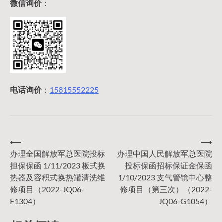
微信询价
：
电话询价
：
15815552225
⟵
⟶
文
办理全国解放军总医院投标
办理中国人民解放军总医院
担保保函 1/11/2023 板式换
投标保函招标保证金保函
章
热器及容积式换热罐清洗维
1/10/2023 支气管镜中心整
修项目（2022-JQ06-
修项目（第三次）（2022-
导
F1304）
JQ06-G1054）