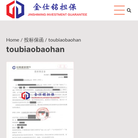
Skip
to
content
Home
投标保函
toubiaobaohan
toubiaobaohan