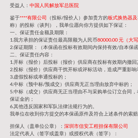
受益人：
中国人民解放军总医院
鉴于
****有限公司
（投标/报价人）参加贵方的
板式换热器及容
称）的投标（谈判），我单位愿向你方提供如下保证：
一、保证责任金额及期限：
1.我方承担的保证责任最高限额为人民币
80000.00 元
2.保证期限：（本保函在投标有效期间内保持有效/自本保
二、保证责任内容：
1.开标（报价）后投标（报价）供应商在投标有效期内撤
2.投标（报价）供应商干扰开标或评标活动，造成严重影响
3.虚假投标或串通投标的；
4.中标（预中标/预成交）供应商无正当理由放弃中标的；
5.中标（成交）供应商无正当理由不与采购单位订立合同
保证金的；
6.其他违反国家和军队法律法规行为的。
我单位在收到你方提交的本保函原件及符合上述条件的索赔
担保人（盖单位公章）：
深圳市信安工程担保有限公司
法定代表人（签字或盖章）或授权代表（签字）：