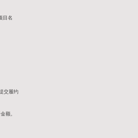
项目名
提交履约
赔金额。