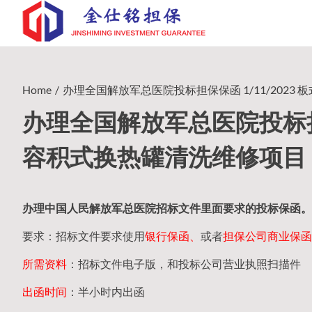
Skip
to
content
Home
办理全国解放军总医院投标担保保函 1/11/2023 板
办理全国解放军总医院投标担保
容积式换热罐清洗维修项目（20
办理中国人民
解放军
总医院招标文件里面要求的
投标保函
。
要求：招标文件要求使用
银行保函、
或者
担保公司
商业保函
所需资料
：招标文件电子版，和投标公司营业执照扫描件
出函时间
：半小时内出函