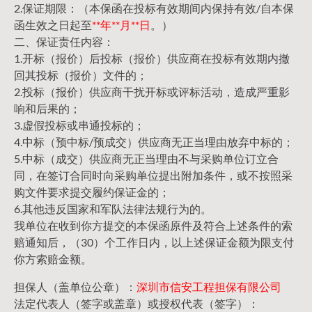
2.保证期限：（本保函在投标有效期间内保持有效/自本保
函生效之日起至
**年**月**日
。）
二、保证责任内容：
1.开标（报价）后投标（报价）供应商在投标有效期内撤
回其投标（报价）文件的；
2.投标（报价）供应商干扰开标或评标活动，造成严重影
响和后果的；
3.虚假投标或串通投标的；
4.中标（预中标/预成交）供应商无正当理由放弃中标的；
5.中标（成交）供应商无正当理由不与采购单位订立合
同，在签订合同时向采购单位提出附加条件，或不按照采
购文件要求提交履约保证金的；
6.其他违反国家和军队法律法规行为的。
我单位在收到你方提交的本保函原件及符合上述条件的索
赔通知后，（30）个工作日内，以上述保证金额为限支付
你方索赔金额。
担保人（盖单位公章）：
深圳市信安工程担保有限公司
法定代表人（签字或盖章）或授权代表（签字）：