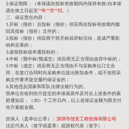
2.保证期限：（本保函在投标有效期间内保持有效/自本保
函生效之日起至
**年**月**日
。）
二、保证责任内容：
1.开标（报价）后投标（报价）供应商在投标有效期内撤
回其投标（报价）文件的；
2.投标（报价）供应商干扰开标或评标活动，造成严重影
响和后果的；
3.虚假投标或串通投标的；
4.中标（预中标/预成交）供应商无正当理由放弃中标的；
5.中标（成交）供应商无正当理由不与采购单位订立合
同，在签订合同时向采购单位提出附加条件，或不按照采
购文件要求提交履约保证金的；
6.其他违反国家和军队法律法规行为的。
我单位在收到你方提交的本保函原件及符合上述条件的索
赔通知后，（30）个工作日内，以上述保证金额为限支付
你方索赔金额。
担保人（盖单位公章）：
深圳市信安工程担保有限公司
法定代表人（签字或盖章）或授权代表（签字）：