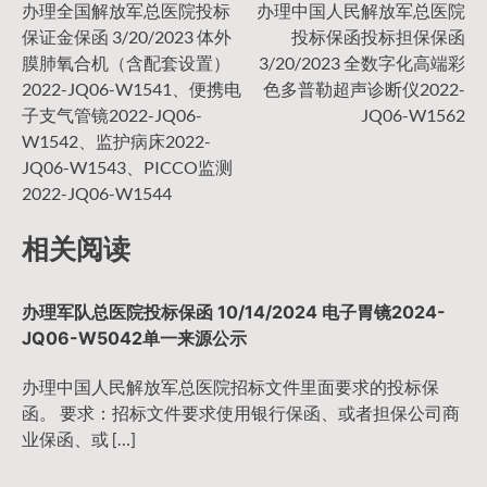
文
办理全国解放军总医院投标
办理中国人民解放军总医院
保证金保函 3/20/2023 体外
投标保函投标担保保函
章
膜肺氧合机（含配套设置）
3/20/2023 全数字化高端彩
2022-JQ06-W1541、便携电
色多普勒超声诊断仪2022-
导
子支气管镜2022-JQ06-
JQ06-W1562
W1542、监护病床2022-
JQ06-W1543、PICCO监测
航
2022-JQ06-W1544
相关阅读
办理军队总医院投标保函 10/14/2024 电子胃镜2024-
JQ06-W5042单一来源公示
办理中国人民解放军总医院招标文件里面要求的投标保
函。 要求：招标文件要求使用银行保函、或者担保公司商
业保函、或 […]