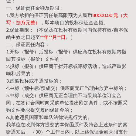
证：
一、保证责任金额及期限：
1.我方承担的保证责任最高限额为人民币
80000.00 元（大
写：捌万元整）
，即本项目的投标保证金金额。
2.保证期限：（本保函在投标有效期间内保持有效/自本保
函生效之日起至
**年**月**日
。）
二、保证责任内容：
1.开标（报价）后投标（报价）供应商在投标有效期内撤
回其投标（报价）文件的；
2.投标（报价）供应商干扰开标或评标活动，造成严重影
响和后果的；
3.虚假投标或串通投标的；
4.中标（预中标/预成交）供应商无正当理由放弃中标的；
5.中标（成交）供应商无正当理由不与采购单位订立合
同，在签订合同时向采购单位提出附加条件，或不按照采
购文件要求提交履约保证金的；
6.其他违反国家和军队法律法规行为的。
我单位在收到你方提交的本保函原件及符合上述条件的索
赔通知后，（30）个工作日内，以上述保证金额为限支付