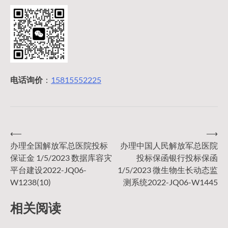
电话询价
：
15815552225
⟵
⟶
文
办理全国解放军总医院投标
办理中国人民解放军总医院
保证金 1/5/2023 数据库容灾
投标保函银行投标保函
章
平台建设2022-JQ06-
1/5/2023 微生物生长动态监
W1238(10)
测系统2022-JQ06-W1445
导
相关阅读
航