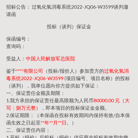
招标公告： 过氧化氢消毒系统2022-JQ06-W3599谈判邀
请函
投标（谈判）保证金
保函编号：
查询码：
受益人：
中国人民解放军总医院
鉴于
****有限公司
（投标/报价人）参加贵方的
过氧化氢消
毒系统2022-JQ06-W3599
(项目编号、项目名称）的投标
（谈判），我单位愿向你方提供如下保证：
一、保证责任金额及期限：
1.我方承担的保证责任最高限额为人民币
80000.00 元（大
写：捌万元整）
，即本项目的投标保证金金额。
2.保证期限：（本保函在投标有效期间内保持有效/自本保
函生效之日起至
**年**月**日
。）
二、保证责任内容：
1.开标（报价）后投标（报价）供应商在投标有效期内撤