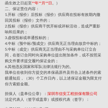
函生效之日起至
**年**月**日
。）
二、保证责任内容：
1.开标（报价）后投标（报价）供应商在投标有效期内撤
回其投标（报价）文件的；
2.投标（报价）供应商干扰开标或评标活动，造成严重影
响和后果的；
3.虚假投标或串通投标的；
4.中标（预中标/预成交）供应商无正当理由放弃中标的；
5.中标（成交）供应商无正当理由不与采购单位订立合
同，在签订合同时向采购单位提出附加条件，或不按照采
购文件要求提交履约保证金的；
6.其他违反国家和军队法律法规行为的。
我单位在收到你方提交的本保函原件及符合上述条件的索
赔通知后，（30）个工作日内，以上述保证金额为限支付
你方索赔金额。
担保人（盖单位公章）：
深圳市信安工程担保有限公司
法定代表人（签字或盖章）或授权代表（签字）：