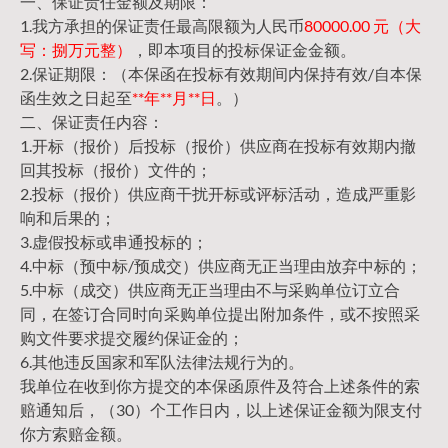
一、保证责任金额及期限：
1.我方承担的保证责任最高限额为人民币
80000.00 元（大
写：捌万元整）
，即本项目的投标保证金金额。
2.保证期限：（本保函在投标有效期间内保持有效/自本保
函生效之日起至
**年**月**日
。）
二、保证责任内容：
1.开标（报价）后投标（报价）供应商在投标有效期内撤
回其投标（报价）文件的；
2.投标（报价）供应商干扰开标或评标活动，造成严重影
响和后果的；
3.虚假投标或串通投标的；
4.中标（预中标/预成交）供应商无正当理由放弃中标的；
5.中标（成交）供应商无正当理由不与采购单位订立合
同，在签订合同时向采购单位提出附加条件，或不按照采
购文件要求提交履约保证金的；
6.其他违反国家和军队法律法规行为的。
我单位在收到你方提交的本保函原件及符合上述条件的索
赔通知后，（30）个工作日内，以上述保证金额为限支付
你方索赔金额。