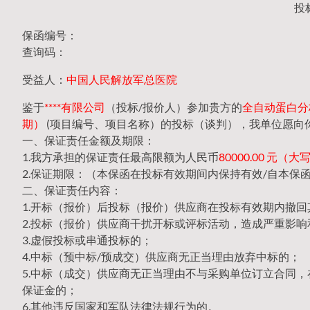
投
保函编号：
查询码：
受益人：
中国人民解放军总医院
鉴于
****有限公司
（投标/报价人）参加贵方的
全自动蛋白分析仪
期）
(项目编号、项目名称）的投标（谈判），我单位愿向
一、保证责任金额及期限：
1.我方承担的保证责任最高限额为人民币
80000.00 元
2.保证期限：（本保函在投标有效期间内保持有效/自本保
二、保证责任内容：
1.开标（报价）后投标（报价）供应商在投标有效期内撤
2.投标（报价）供应商干扰开标或评标活动，造成严重影响
3.虚假投标或串通投标的；
4.中标（预中标/预成交）供应商无正当理由放弃中标的；
5.中标（成交）供应商无正当理由不与采购单位订立合同
保证金的；
6.其他违反国家和军队法律法规行为的。