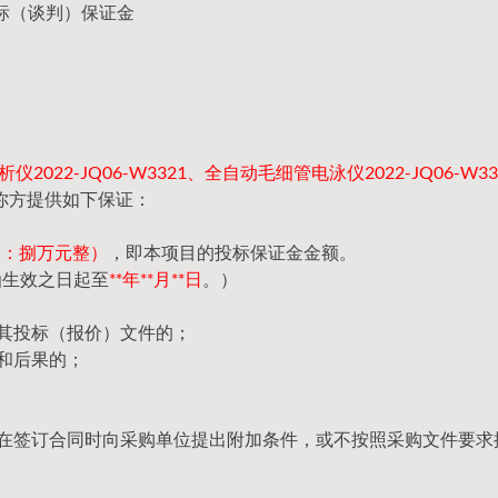
标（谈判）保证金
2022-JQ06-W3321、全自动毛细管电泳仪2022-JQ06-W3
你方提供如下保证：
（大写：捌万元整）
，即本项目的投标保证金金额。
函生效之日起至
**年**月**日
。）
回其投标（报价）文件的；
和后果的；
，在签订合同时向采购单位提出附加条件，或不按照采购文件要求