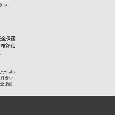
(06)）
证金保函
展考核评估
发
文件里面
文件要求
业保函、