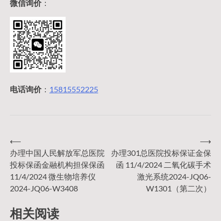
微信询价
：
电话询价
：
15815552225
⟵
⟶
文
办理中国人民解放军总医院
办理301总医院投标保证金保
投标保函金融机构担保保函
函 11/4/2024 二氧化碳手术
章
11/4/2024 微生物培养仪
激光系统2024-JQ06-
2024-JQ06-W3408
W1301（第二次）
导
相关阅读