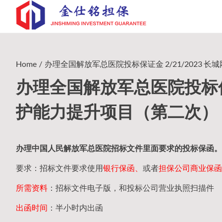
Skip
to
content
Home
办理全国解放军总医院投标保证金 2/21/2023 长城
办理全国解放军总医院投标保证
护能力提升项目（第二次）（20
办理中国人民
解放军
总医院招标文件里面要求的
投标保函
。
要求：招标文件要求使用
银行保函、
或者
担保公司
商业保函
所需资料
：招标文件电子版，和投标公司营业执照扫描件
出函时间
：半小时内出函