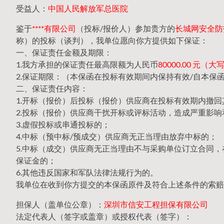
受益人：
中国人民解放军总医院
鉴于
****有限公司
（投标/报价人）参加贵方的
长城网安全防护
称）的投标（谈判），我单位愿向你方提供如下保证：
一、保证责任金额及期限：
1.我方承担的保证责任最高限额为人民币
80000.00 元
2.保证期限：（本保函在投标有效期间内保持有效/自本保
二、保证责任内容：
1.开标（报价）后投标（报价）供应商在投标有效期内撤
2.投标（报价）供应商干扰开标或评标活动，造成严重影响
3.虚假投标或串通投标的；
4.中标（预中标/预成交）供应商无正当理由放弃中标的；
5.中标（成交）供应商无正当理由不与采购单位订立合同
保证金的；
6.其他违反国家和军队法律法规行为的。
我单位在收到你方提交的本保函原件及符合上述条件的索赔
担保人（盖单位公章）：
深圳市信安工程担保有限公司
法定代表人（签字或盖章）或授权代表（签字）：