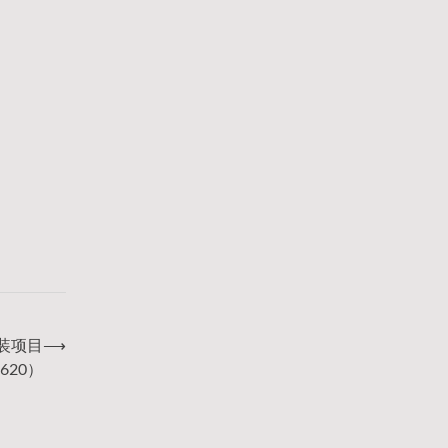
安装项目
⟶
620）