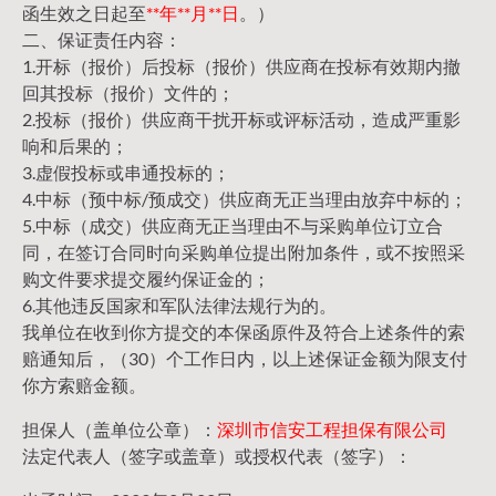
函生效之日起至
**年**月**日
。）
二、保证责任内容：
1.开标（报价）后投标（报价）供应商在投标有效期内撤
回其投标（报价）文件的；
2.投标（报价）供应商干扰开标或评标活动，造成严重影
响和后果的；
3.虚假投标或串通投标的；
4.中标（预中标/预成交）供应商无正当理由放弃中标的；
5.中标（成交）供应商无正当理由不与采购单位订立合
同，在签订合同时向采购单位提出附加条件，或不按照采
购文件要求提交履约保证金的；
6.其他违反国家和军队法律法规行为的。
我单位在收到你方提交的本保函原件及符合上述条件的索
赔通知后，（30）个工作日内，以上述保证金额为限支付
你方索赔金额。
担保人（盖单位公章）：
深圳市信安工程担保有限公司
法定代表人（签字或盖章）或授权代表（签字）：