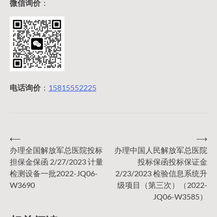
微信询价
：
电话询价
：
15815552225
⟵
⟶
文
办理全国解放军总医院投标
办理中国人民解放军总医院
担保金保函 2/27/2023 计量
投标保函投标保证金
章
检测设备一批2022-JQ06-
2/23/2023 检验信息系统升
W3690
级项目（第三次）（2022-
导
JQ06-W3585）