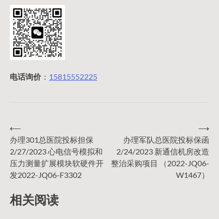
电话询价
：
15815552225
⟵
⟶
文
办理301总医院投标担保
办理军队总医院投标保函
2/27/2023 心电信号模拟和
2/24/2023 新通信机房改造
章
压力测量扩展模块软硬件开
整治采购项目 （2022-JQ06-
发2022-JQ06-F3302
W1467）
导
相关阅读
航