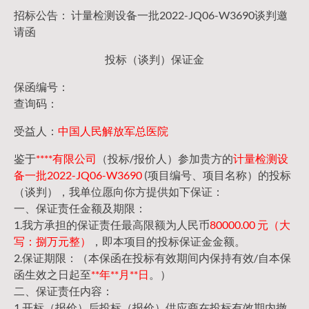
招标公告： 计量检测设备一批2022-JQ06-W3690谈判邀
请函
投标（谈判）保证金
保函编号：
查询码：
受益人：
中国人民解放军总医院
鉴于
****有限公司
（投标/报价人）参加贵方的
计量检测设
备一批2022-JQ06-W3690
(项目编号、项目名称）的投标
（谈判），我单位愿向你方提供如下保证：
一、保证责任金额及期限：
1.我方承担的保证责任最高限额为人民币
80000.00 元（大
写：捌万元整）
，即本项目的投标保证金金额。
2.保证期限：（本保函在投标有效期间内保持有效/自本保
函生效之日起至
**年**月**日
。）
二、保证责任内容：
1.开标（报价）后投标（报价）供应商在投标有效期内撤