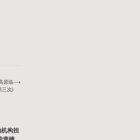
膏高原临
⟶
第三次)
融机构担
腔检查镜