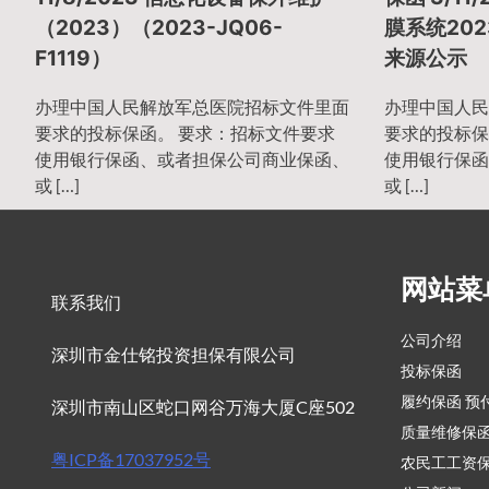
导
（2023）（2023-JQ06-
膜系统202
F1119）
来源公示
航
办理中国人民解放军总医院招标文件里面
办理中国人民
要求的投标保函。 要求：招标文件要求
要求的投标保
使用银行保函、或者担保公司商业保函、
使用银行保函
或 […]
或 […]
网站菜
联系我们
公司介绍
深圳市金仕铭投资担保有限公司
投标保函
履约保函 预
深圳市南山区蛇口网谷万海大厦C座502
质量维修保
粤ICP备17037952号
农民工工资