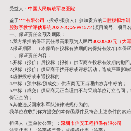
受益人：
中国人民解放军总医院
鉴于
****有限公司
（投标/报价人）参加贵方的
口腔模拟培训系统
腔数字教学评估系统2022-JQ06-W1572
(项目编号、项目
一、保证责任金额及期限：
1.我方承担的保证责任最高限额为人民币
80000.00 元
2.保证期限：（本保函在投标有效期间内保持有效/自本保
二、保证责任内容：
1.开标（报价）后投标（报价）供应商在投标有效期内撤
2.投标（报价）供应商干扰开标或评标活动，造成严重影响
3.虚假投标或串通投标的；
4.中标（预中标/预成交）供应商无正当理由放弃中标的；
5.中标（成交）供应商无正当理由不与采购单位订立合同
保证金的；
6.其他违反国家和军队法律法规行为的。
我单位在收到你方提交的本保函原件及符合上述条件的索赔
担保人（盖单位公章）：
深圳市信安工程担保有限公司
法定代表人（签字或盖章）或授权代表（签字）：