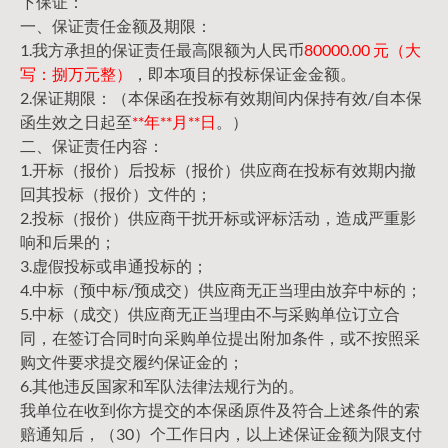
下保证：
一、保证责任金额及期限：
1.我方承担的保证责任最高限额为人民币
80000.00 元（大
写：捌万元整）
，即本项目的投标保证金金额。
2.保证期限：（本保函在投标有效期间内保持有效/自本保
函生效之日起至
**年**月**日
。）
二、保证责任内容：
1.开标（报价）后投标（报价）供应商在投标有效期内撤
回其投标（报价）文件的；
2.投标（报价）供应商干扰开标或评标活动，造成严重影
响和后果的；
3.虚假投标或串通投标的；
4.中标（预中标/预成交）供应商无正当理由放弃中标的；
5.中标（成交）供应商无正当理由不与采购单位订立合
同，在签订合同时向采购单位提出附加条件，或不按照采
购文件要求提交履约保证金的；
6.其他违反国家和军队法律法规行为的。
我单位在收到你方提交的本保函原件及符合上述条件的索
赔通知后，（30）个工作日内，以上述保证金额为限支付