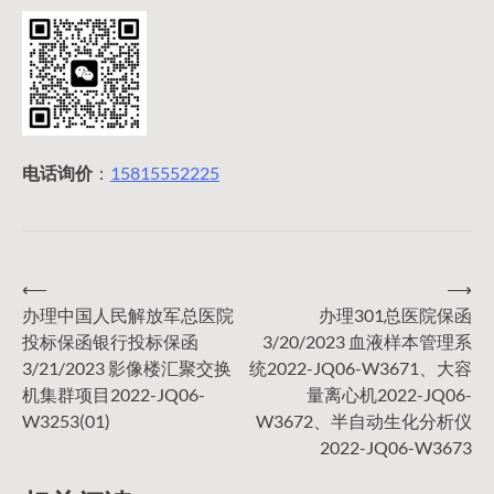
电话询价
：
15815552225
⟵
⟶
文
办理中国人民解放军总医院
办理301总医院保函
投标保函银行投标保函
3/20/2023 血液样本管理系
章
3/21/2023 影像楼汇聚交换
统2022-JQ06-W3671、大容
机集群项目2022-JQ06-
量离心机2022-JQ06-
导
W3253(01)
W3672、半自动生化分析仪
2022-JQ06-W3673
航