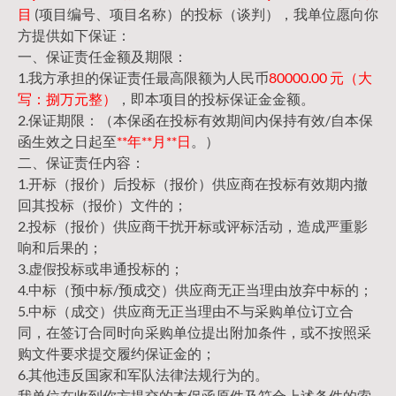
目
(项目编号、项目名称）的投标（谈判），我单位愿向你
方提供如下保证：
一、保证责任金额及期限：
1.我方承担的保证责任最高限额为人民币
80000.00 元（大
写：捌万元整）
，即本项目的投标保证金金额。
2.保证期限：（本保函在投标有效期间内保持有效/自本保
函生效之日起至
**年**月**日
。）
二、保证责任内容：
1.开标（报价）后投标（报价）供应商在投标有效期内撤
回其投标（报价）文件的；
2.投标（报价）供应商干扰开标或评标活动，造成严重影
响和后果的；
3.虚假投标或串通投标的；
4.中标（预中标/预成交）供应商无正当理由放弃中标的；
5.中标（成交）供应商无正当理由不与采购单位订立合
同，在签订合同时向采购单位提出附加条件，或不按照采
购文件要求提交履约保证金的；
6.其他违反国家和军队法律法规行为的。
我单位在收到你方提交的本保函原件及符合上述条件的索