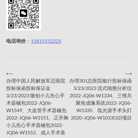
电话询价
：
15815552225
⟵
⟶
文
办理中国人民解放军总医院
办理301总医院银行投标保函
投标保函投标保证金
3/23/2023 流式细胞分析仪
章
3/23/2023 微创小儿先心手
2022-JQ06-W1334、三维共
术器械包2022-JQ06-
聚焦成像系统2022-JQ06-
导
W1549、大血管手术器械包
W1335、氙光源手术头灯
2022-JQ06-W1551、正开胸
2020-JQ06-W1033(32)项目
小儿先心手术器械包2022-
航
JQ06-W1552、成人手术基