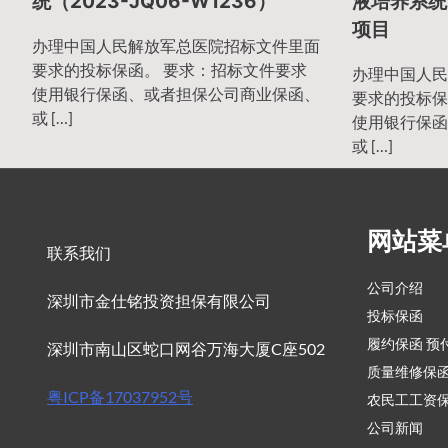
统（2023-JQ06-W1236）
液培养系统2
航
项目
办理中国人民解放军总医院招标文件里面
要求的投标保函。 要求：招标文件要求
办理中国人民
使用银行保函、或者担保公司商业保函、
要求的投标保
或 […]
使用银行保函
或 […]
网站菜
联系我们
公司介绍
深圳市金仕铭投资担保有限公司
投标保函
履约保函 预
深圳市南山区蛇口网谷万海大厦C座502
质量维修保
粤ICP备17037952号
农民工工资
公司新闻