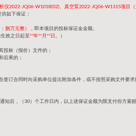
2022-JQ06-W1018(02)、真空泵2022-JQ06-W1315项
提供如下保证：
（大写：捌万元整）
，即本项目的投标保证金金额。
函生效之日起至
**年**月**日
。）
回其投标（报价）文件的；
和后果的；
，在签订合同时向采购单位提出附加条件，或不按照采购文件要求
通知后，（30）个工作日内，以上述保证金额为限支付你方索