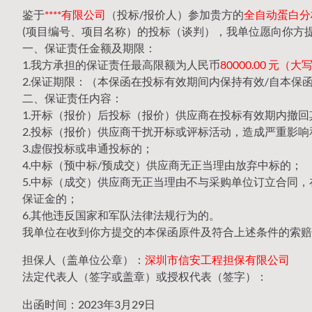
鉴于
****有限公司
（投标/报价人）参加贵方的
全自动蛋白分析仪
(项目编号、项目名称）的投标（谈判），我单位愿向你方
一、保证责任金额及期限：
1.我方承担的保证责任最高限额为人民币
80000.00 元
2.保证期限：（本保函在投标有效期间内保持有效/自本保
二、保证责任内容：
1.开标（报价）后投标（报价）供应商在投标有效期内撤
2.投标（报价）供应商干扰开标或评标活动，造成严重影响
3.虚假投标或串通投标的；
4.中标（预中标/预成交）供应商无正当理由放弃中标的；
5.中标（成交）供应商无正当理由不与采购单位订立合同
保证金的；
6.其他违反国家和军队法律法规行为的。
我单位在收到你方提交的本保函原件及符合上述条件的索赔
担保人（盖单位公章）：
深圳市信安工程担保有限公司
法定代表人（签字或盖章）或授权代表（签字）：
出函时间：2023年3月29日