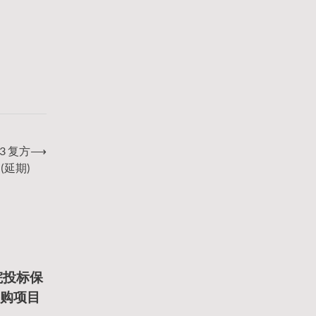
3 复方
⟶
(延期)
院投标保
具采购项目