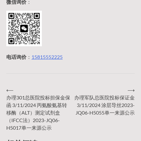
微信询价
：
电话询价
：
15815552225
⟵
⟶
文
办理301总医院投标担保金保
办理军队总医院投标保证金
函 3/11/2024 丙氨酸氨基转
3/11/2024 涂层导丝2023-
章
移酶（ALT）测定试剂盒
JQ06-H5055单一来源公示
（IFCC法）2023-JQ06-
导
H5017单一来源公示