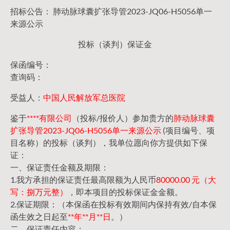
招标公告： 肺动脉球囊扩张导管2023-JQ06-H5056单一
来源公示
投标（谈判）保证金
保函编号：
查询码：
受益人：
中国人民解放军总医院
鉴于
****有限公司
（投标/报价人）参加贵方的
肺动脉球囊
扩张导管2023-JQ06-H5056单一来源公示
(项目编号、项
目名称）的投标（谈判），我单位愿向你方提供如下保
证：
一、保证责任金额及期限：
1.我方承担的保证责任最高限额为人民币
80000.00 元（大
写：捌万元整）
，即本项目的投标保证金金额。
2.保证期限：（本保函在投标有效期间内保持有效/自本保
函生效之日起至
**年**月**日
。）
二、保证责任内容：