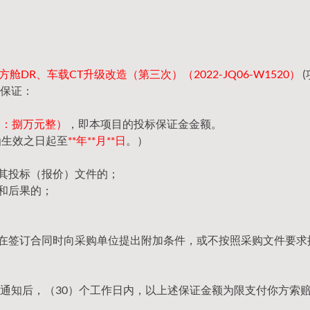
舱DR、车载CT升级改造（第三次）（2022-JQ06-W1520）
(
保证：
（大写：捌万元整）
，即本项目的投标保证金金额。
函生效之日起至
**年**月**日
。）
回其投标（报价）文件的；
和后果的；
，在签订合同时向采购单位提出附加条件，或不按照采购文件要求
通知后，（30）个工作日内，以上述保证金额为限支付你方索