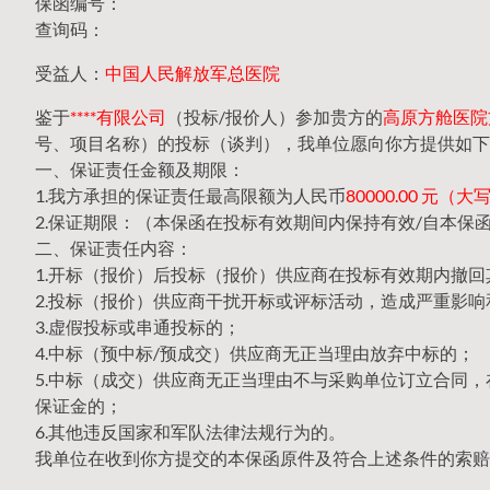
保函编号：
查询码：
受益人：
中国人民解放军总医院
鉴于
****有限公司
（投标/报价人）参加贵方的
高原方舱医院方
号、项目名称）的投标（谈判），我单位愿向你方提供如下
一、保证责任金额及期限：
1.我方承担的保证责任最高限额为人民币
80000.00 元
2.保证期限：（本保函在投标有效期间内保持有效/自本保
二、保证责任内容：
1.开标（报价）后投标（报价）供应商在投标有效期内撤
2.投标（报价）供应商干扰开标或评标活动，造成严重影响
3.虚假投标或串通投标的；
4.中标（预中标/预成交）供应商无正当理由放弃中标的；
5.中标（成交）供应商无正当理由不与采购单位订立合同
保证金的；
6.其他违反国家和军队法律法规行为的。
我单位在收到你方提交的本保函原件及符合上述条件的索赔