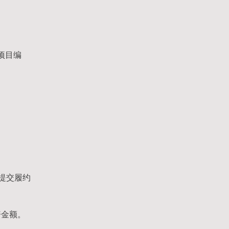
项目编
提交履约
赔金额。