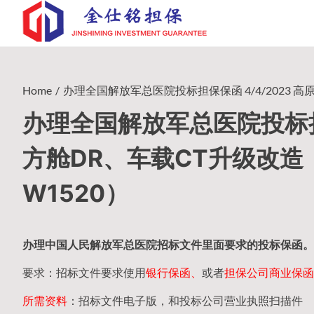
Skip
to
content
Home
办理全国解放军总医院投标担保保函 4/4/2023 高
办理全国解放军总医院投标担保
方舱DR、车载CT升级改造（
W1520）
办理中国人民
解放军
总医院招标文件里面要求的
投标保函
。
要求：招标文件要求使用
银行保函、
或者
担保公司
商业保函
所需资料
：招标文件电子版，和投标公司营业执照扫描件