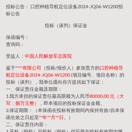
招标公告： 口腔种植导航定位设备2024-JQ06-W1200招
标公告
投标（谈判）保证金
保函编号：
查询码：
受益人：
中国人民解放军总医院
鉴于
****有限公司
（投标/报价人）参加贵方的
口腔种植导
航定位设备2024-JQ06-W1200
(项目编号、项目名称）的
投标（谈判），我单位愿向你方提供如下保证：
一、保证责任金额及期限：
1.我方承担的保证责任最高限额为人民币
80000.00 元（大
写：捌万元整）
，即本项目的投标保证金金额。
2.保证期限：（本保函在投标有效期间内保持有效/自本保
函生效之日起至
**年**月**日
。）
二、保证责任内容：
1.开标（报价）后投标（报价）供应商在投标有效期内撤