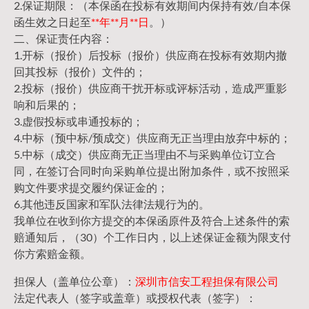
2.保证期限：（本保函在投标有效期间内保持有效/自本保
函生效之日起至
**年**月**日
。）
二、保证责任内容：
1.开标（报价）后投标（报价）供应商在投标有效期内撤
回其投标（报价）文件的；
2.投标（报价）供应商干扰开标或评标活动，造成严重影
响和后果的；
3.虚假投标或串通投标的；
4.中标（预中标/预成交）供应商无正当理由放弃中标的；
5.中标（成交）供应商无正当理由不与采购单位订立合
同，在签订合同时向采购单位提出附加条件，或不按照采
购文件要求提交履约保证金的；
6.其他违反国家和军队法律法规行为的。
我单位在收到你方提交的本保函原件及符合上述条件的索
赔通知后，（30）个工作日内，以上述保证金额为限支付
你方索赔金额。
担保人（盖单位公章）：
深圳市信安工程担保有限公司
法定代表人（签字或盖章）或授权代表（签字）：