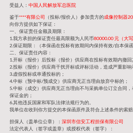
受益人：
中国人民解放军总医院
鉴于
****有限公司
（投标/报价人）参加贵方的
成像控制器202
向你方提供如下保证：
一、保证责任金额及期限：
1.我方承担的保证责任最高限额为人民币
80000.00 元
2.保证期限：（本保函在投标有效期间内保持有效/自本保
二、保证责任内容：
1.开标（报价）后投标（报价）供应商在投标有效期内撤
2.投标（报价）供应商干扰开标或评标活动，造成严重影响
3.虚假投标或串通投标的；
4.中标（预中标/预成交）供应商无正当理由放弃中标的；
5.中标（成交）供应商无正当理由不与采购单位订立合同
保证金的；
6.其他违反国家和军队法律法规行为的。
我单位在收到你方提交的本保函原件及符合上述条件的索赔
担保人（盖单位公章）：
深圳市信安工程担保有限公司
法定代表人（签字或盖章）或授权代表（签字）：