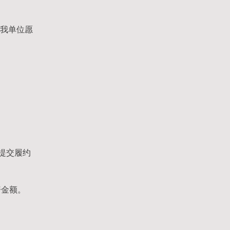
，我单位愿
提交履约
赔金额。