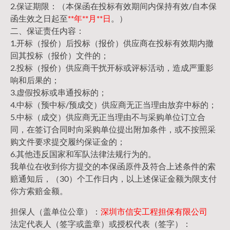
2.保证期限：（本保函在投标有效期间内保持有效/自本保
函生效之日起至
**年**月**日
。）
二、保证责任内容：
1.开标（报价）后投标（报价）供应商在投标有效期内撤
回其投标（报价）文件的；
2.投标（报价）供应商干扰开标或评标活动，造成严重影
响和后果的；
3.虚假投标或串通投标的；
4.中标（预中标/预成交）供应商无正当理由放弃中标的；
5.中标（成交）供应商无正当理由不与采购单位订立合
同，在签订合同时向采购单位提出附加条件，或不按照采
购文件要求提交履约保证金的；
6.其他违反国家和军队法律法规行为的。
我单位在收到你方提交的本保函原件及符合上述条件的索
赔通知后，（30）个工作日内，以上述保证金额为限支付
你方索赔金额。
担保人（盖单位公章）：
深圳市信安工程担保有限公司
法定代表人（签字或盖章）或授权代表（签字）：