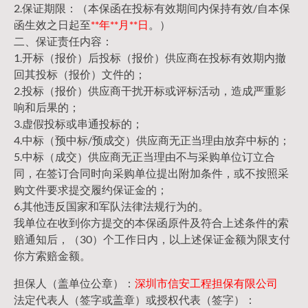
2.保证期限：（本保函在投标有效期间内保持有效/自本保
函生效之日起至
**年**月**日
。）
二、保证责任内容：
1.开标（报价）后投标（报价）供应商在投标有效期内撤
回其投标（报价）文件的；
2.投标（报价）供应商干扰开标或评标活动，造成严重影
响和后果的；
3.虚假投标或串通投标的；
4.中标（预中标/预成交）供应商无正当理由放弃中标的；
5.中标（成交）供应商无正当理由不与采购单位订立合
同，在签订合同时向采购单位提出附加条件，或不按照采
购文件要求提交履约保证金的；
6.其他违反国家和军队法律法规行为的。
我单位在收到你方提交的本保函原件及符合上述条件的索
赔通知后，（30）个工作日内，以上述保证金额为限支付
你方索赔金额。
担保人（盖单位公章）：
深圳市信安工程担保有限公司
法定代表人（签字或盖章）或授权代表（签字）：