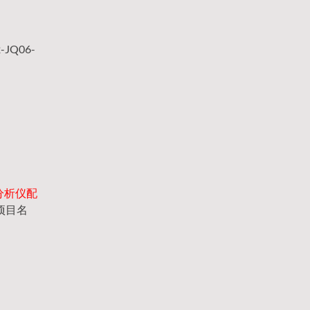
Q06-
素分析仪配
项目名