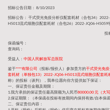
招标公告日期： 8/10/2023
招标公告： 干式荧光免疫分析仪配套耗材（合包34）2022-JQ
H5013流式细胞仪配套耗材（合包26）2022-JQ06-H50
投
保函编号：
查询码：
受益人：
中国人民解放军总医院
鉴于
****有限公司
（投标/报价人）参加贵方的
干式荧光免疫分
套耗材（单独包13）2022-JQ06-H5013流式细胞仪配套耗材
称）的投标（谈判），我单位愿向你方提供如下保证：
一、保证责任金额及期限：
1.我方承担的保证责任最高限额为人民币
80000.00 元
2.保证期限：（本保函在投标有效期间内保持有效/自本保
二、保证责任内容：
1.开标（报价）后投标（报价）供应商在投标有效期内撤