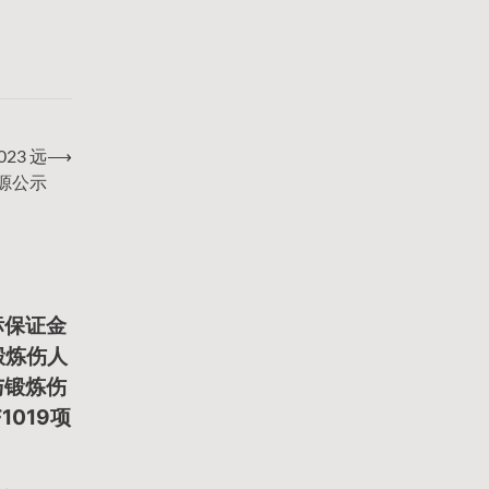
23 远
⟶
来源公示
标保证金
与锻炼伤人
与锻炼伤
1019项