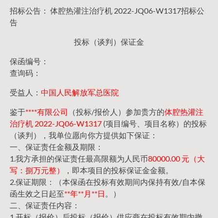
招标公告： 体腔热灌注治疗机 2022-JQ06-W1317招标公
告
投标（谈判）保证金
保函编号：
查询码：
受益人：
中国人民解放军总医院
鉴于
****有限公司
（投标/报价人）参加贵方的
体腔热灌注
治疗机 2022-JQ06-W1317
(项目编号、项目名称）的投标
（谈判），我单位愿向你方提供如下保证：
一、保证责任金额及期限：
1.我方承担的保证责任最高限额为人民币
80000.00 元（大
写：捌万元整）
，即本项目的投标保证金金额。
2.保证期限：（本保函在投标有效期间内保持有效/自本保
函生效之日起至
**年**月**日
。）
二、保证责任内容：
1.开标（报价）后投标（报价）供应商在投标有效期内撤