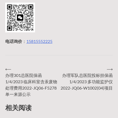
电话询价
：
15815552225
⟵
⟶
文
办理301总医院保函
办理军队总医院投标担保函
1/4/2023 临床科室含汞废物
1/4/2023 多功能监护仪
章
处理费用2022-JQ06-F5278
2022-JQ06-W1002(04)项目
单一来源公示
导
相关阅读
航