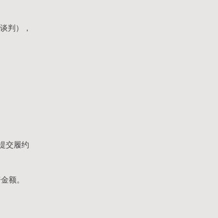
（谈判），
提交履约
赔金额。