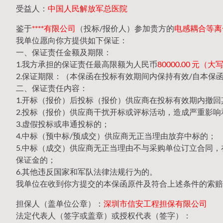
受益人：
中国人民解放军总医院
鉴于
****有限公司
（投标/报价人）参加贵方的
电感耦合等离子体
我单位愿向你方提供如下保证：
一、保证责任金额及期限：
1.我方承担的保证责任最高限额为人民币
80000.00 元
2.保证期限：（本保函在投标有效期间内保持有效/自本保
二、保证责任内容：
1.开标（报价）后投标（报价）供应商在投标有效期内撤
2.投标（报价）供应商干扰开标或评标活动，造成严重影响
3.虚假投标或串通投标的；
4.中标（预中标/预成交）供应商无正当理由放弃中标的；
5.中标（成交）供应商无正当理由不与采购单位订立合同
保证金的；
6.其他违反国家和军队法律法规行为的。
我单位在收到你方提交的本保函原件及符合上述条件的索赔
担保人（盖单位公章）：
深圳市信安工程担保有限公司
法定代表人（签字或盖章）或授权代表（签字）：