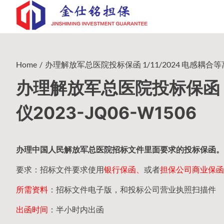
Skip
to
content
Home
办理解放军总医院投标保函 1/11/2024 电感耦合等离
办理解放军总医院投标保函 1
仪2023-JQ06-W1506
办理中国人民
解放军
总医院招标文件里面要求的
投标保函
。
要求：招标文件要求使用
银行保函、
或者
担保公司
商业保函
所需资料
：招标文件电子版，和投标公司营业执照扫描件
出函时间
：半小时内出函