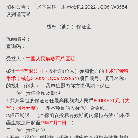
招标公告： 手术室骨科手术器械包2 2022-JQ06-W3554
谈判邀请函
投标（谈判）保证金
保函编号：
查询码：
受益人：
中国人民解放军总医院
鉴于
****有限公司
（投标/报价人）参加贵方的
手术室骨科
手术器械包2 2022-JQ06-W3554
(项目编号、项目名称）
的投标（谈判），我单位愿向你方提供如下保证：
一、保证责任金额及期限：
1.我方承担的保证责任最高限额为人民币
80000.00 元（大
写：捌万元整）
，即本项目的投标保证金金额。
2.保证期限：（本保函在投标有效期间内保持有效/自本保
函生效之日起至
**年**月**日
。）
二、保证责任内容：
1.开标（报价）后投标（报价）供应商在投标有效期内撤