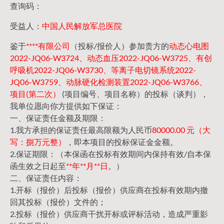
查询码：
受益人：
中国人民解放军总医院
鉴于
****有限公司
（投标/报价人）参加贵方的
动态心电图
2022-JQ06-W3724、动态血压2022-JQ06-W3725、有创
呼吸机2022-JQ06-W3730、等离子电切镜系统2022-
JQ06-W3759、动脉硬化检测装置2022-JQ06-W3766、
项目(第二次）
(项目编号、项目名称）的投标（谈判），
我单位愿向你方提供如下保证：
一、保证责任金额及期限：
1.我方承担的保证责任最高限额为人民币
80000.00 元（大
写：捌万元整）
，即本项目的投标保证金金额。
2.保证期限：（本保函在投标有效期间内保持有效/自本保
函生效之日起至
**年**月**日
。）
二、保证责任内容：
1.开标（报价）后投标（报价）供应商在投标有效期内撤
回其投标（报价）文件的；
2.投标（报价）供应商干扰开标或评标活动，造成严重影