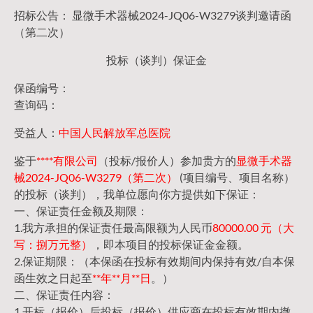
招标公告： 显微手术器械2024-JQ06-W3279谈判邀请函
（第二次）
投标（谈判）保证金
保函编号：
查询码：
受益人：
中国人民解放军总医院
鉴于
****有限公司
（投标/报价人）参加贵方的
显微手术器
械2024-JQ06-W3279（第二次）
(项目编号、项目名称）
的投标（谈判），我单位愿向你方提供如下保证：
一、保证责任金额及期限：
1.我方承担的保证责任最高限额为人民币
80000.00 元（大
写：捌万元整）
，即本项目的投标保证金金额。
2.保证期限：（本保函在投标有效期间内保持有效/自本保
函生效之日起至
**年**月**日
。）
二、保证责任内容：
1.开标（报价）后投标（报价）供应商在投标有效期内撤