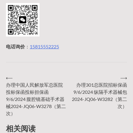
电话询价
：
15815552225
⟵
⟶
文
办理中国人民解放军总医院
办理301总医院招标保函
投标保函投标担保函
9/6/2024 纵隔手术器械包
章
9/6/2024 腹腔镜基础手术器
2024-JQ06-W3282（第二
械2024-JQ06-W3278（第二
次）
导
次）
相关阅读
航