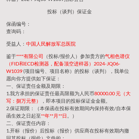
投标（谈判）保证金
保函编号：
查询码：
受益人：
中国人民解放军总医院
鉴于
****有限公司
（投标/报价人）参加贵方的
气相色谱仪
（FID和ECD检测器，配备顶空进样器）2024-JQ06-
W1039
(项目编号、项目名称）的投标（谈判），我单位
愿向你方提供如下保证：
一、保证责任金额及期限：
1.我方承担的保证责任最高限额为人民币
80000.00 元（大
写：捌万元整）
，即本项目的投标保证金金额。
2.保证期限：（本保函在投标有效期间内保持有效/自本保
函生效之日起至
**年**月**日
。）
二、保证责任内容：
1.开标（报价）后投标（报价）供应商在投标有效期内撤
回其投标（报价）文件的；