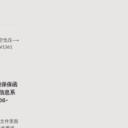
真空负压
⟶
W1361
担保保函
像信息系
6-
文件里面
文件要求