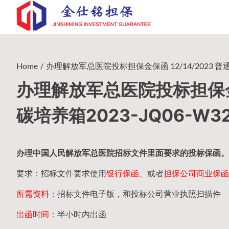
Skip
to
content
Home
办理解放军总医院投标担保金保函 12/14/2023 普
办理解放军总医院投标担保金保
碳培养箱2023-JQ06-W
办理中国人民
解放军
总医院招标文件里面要求的
投标保函
。
要求：招标文件要求使用
银行保函、
或者
担保公司
商业保函
所需资料
：招标文件电子版，和投标公司营业执照扫描件
出函时间
：半小时内出函