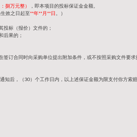
（大写：捌万元整）
，即本项目的投标保证金金额。
函生效之日起至
**年**月**日
。）
回其投标（报价）文件的；
和后果的；
，在签订合同时向采购单位提出附加条件，或不按照采购文件要求
通知后，（30）个工作日内，以上述保证金额为限支付你方索