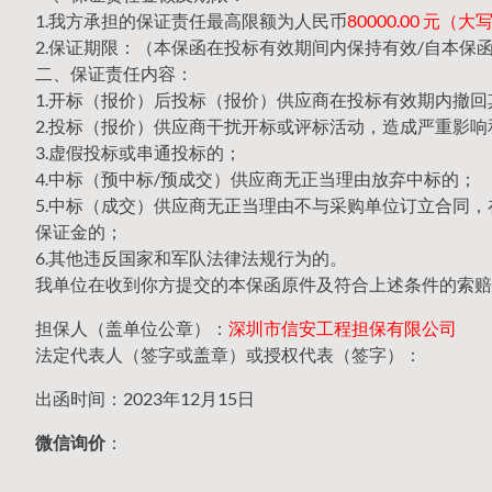
1.我方承担的保证责任最高限额为人民币
80000.00 元
2.保证期限：（本保函在投标有效期间内保持有效/自本保
二、保证责任内容：
1.开标（报价）后投标（报价）供应商在投标有效期内撤
2.投标（报价）供应商干扰开标或评标活动，造成严重影响
3.虚假投标或串通投标的；
4.中标（预中标/预成交）供应商无正当理由放弃中标的；
5.中标（成交）供应商无正当理由不与采购单位订立合同
保证金的；
6.其他违反国家和军队法律法规行为的。
我单位在收到你方提交的本保函原件及符合上述条件的索赔
担保人（盖单位公章）：
深圳市信安工程担保有限公司
法定代表人（签字或盖章）或授权代表（签字）：
出函时间：2023年12月15日
微信询价
：