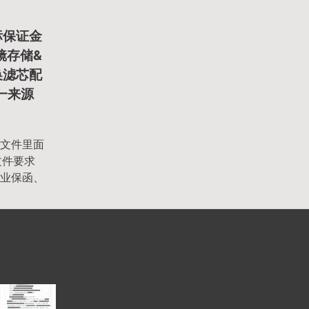
标保证金
内镜存储&
换滤芯配
单一来源
文件里面
文件要求
业保函、