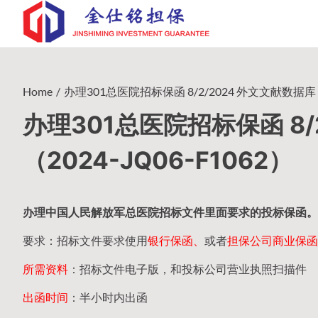
Skip
to
content
Home
办理301总医院招标保函 8/2/2024 外文文献数据库（一
办理301总医院招标保函 8/
（2024-JQ06-F1062）
办理中国人民
解放军
总医院招标文件里面要求的
投标保函
。
要求：招标文件要求使用
银行保函、
或者
担保公司
商业保函
所需资料
：招标文件电子版，和投标公司营业执照扫描件
出函时间
：半小时内出函