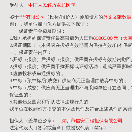
受益人：
中国人民解放军总医院
鉴于
****有限公司
（投标/报价人）参加贵方的
外文文献数据库（
判），我单位愿向你方提供如下保证：
一、保证责任金额及期限：
1.我方承担的保证责任最高限额为人民币
80000.00 元
2.保证期限：（本保函在投标有效期间内保持有效/自本保
二、保证责任内容：
1.开标（报价）后投标（报价）供应商在投标有效期内撤
2.投标（报价）供应商干扰开标或评标活动，造成严重影响
3.虚假投标或串通投标的；
4.中标（预中标/预成交）供应商无正当理由放弃中标的；
5.中标（成交）供应商无正当理由不与采购单位订立合同
保证金的；
6.其他违反国家和军队法律法规行为的。
我单位在收到你方提交的本保函原件及符合上述条件的索赔
担保人（盖单位公章）：
深圳市信安工程担保有限公司
法定代表人（签字或盖章）或授权代表（签字）：