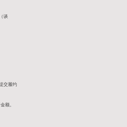
（谈
提交履约
赔金额。