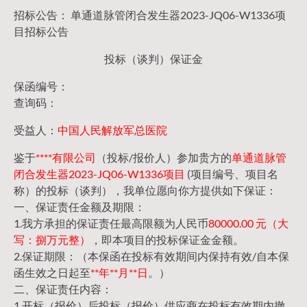
招标公告： 单通道脉管闭合发生器2023-JQ06-W1336项
目招标公告
投标（谈判）保证金
保函编号：
查询码：
受益人：
中国人民解放军总医院
鉴于
****有限公司
（投标/报价人）参加贵方的
单通道脉管
闭合发生器2023-JQ06-W1336项目
(项目编号、项目名
称）的投标（谈判），我单位愿向你方提供如下保证：
一、保证责任金额及期限：
1.我方承担的保证责任最高限额为人民币
80000.00 元（大
写：捌万元整）
，即本项目的投标保证金金额。
2.保证期限：（本保函在投标有效期间内保持有效/自本保
函生效之日起至
**年**月**日
。）
二、保证责任内容：
1.开标（报价）后投标（报价）供应商在投标有效期内撤