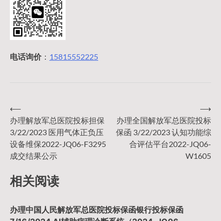
电话询价
：
15815552225
⟵
⟶
文
办理解放军总医院投标担保
办理全国解放军总医院投标
3/22/2023 医用气体正负压
保函 3/22/2023 认知功能综
章
设备维保2022-JQ06-F3295
合评估平台2022-JQ06-
成交结果公示
W1605
导
相关阅读
航
办理中国人民解放军总医院投标保函银行投标保函