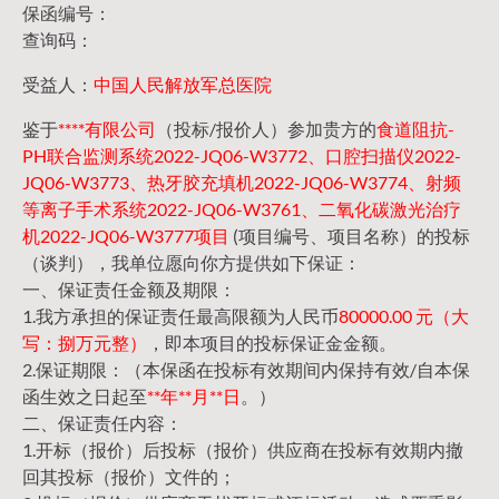
保函编号：
查询码：
受益人：
中国人民解放军总医院
鉴于
****有限公司
（投标/报价人）参加贵方的
食道阻抗-
PH联合监测系统2022-JQ06-W3772、口腔扫描仪2022-
JQ06-W3773、热牙胶充填机2022-JQ06-W3774、射频
等离子手术系统2022-JQ06-W3761、二氧化碳激光治疗
机2022-JQ06-W3777项目
(项目编号、项目名称）的投标
（谈判），我单位愿向你方提供如下保证：
一、保证责任金额及期限：
1.我方承担的保证责任最高限额为人民币
80000.00 元（大
写：捌万元整）
，即本项目的投标保证金金额。
2.保证期限：（本保函在投标有效期间内保持有效/自本保
函生效之日起至
**年**月**日
。）
二、保证责任内容：
1.开标（报价）后投标（报价）供应商在投标有效期内撤
回其投标（报价）文件的；