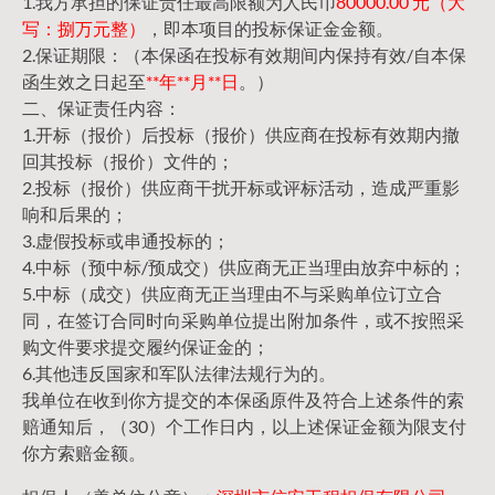
1.我方承担的保证责任最高限额为人民币
80000.00 元（大
写：捌万元整）
，即本项目的投标保证金金额。
2.保证期限：（本保函在投标有效期间内保持有效/自本保
函生效之日起至
**年**月**日
。）
二、保证责任内容：
1.开标（报价）后投标（报价）供应商在投标有效期内撤
回其投标（报价）文件的；
2.投标（报价）供应商干扰开标或评标活动，造成严重影
响和后果的；
3.虚假投标或串通投标的；
4.中标（预中标/预成交）供应商无正当理由放弃中标的；
5.中标（成交）供应商无正当理由不与采购单位订立合
同，在签订合同时向采购单位提出附加条件，或不按照采
购文件要求提交履约保证金的；
6.其他违反国家和军队法律法规行为的。
我单位在收到你方提交的本保函原件及符合上述条件的索
赔通知后，（30）个工作日内，以上述保证金额为限支付
你方索赔金额。