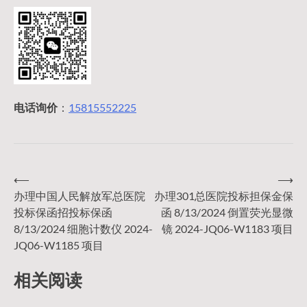
电话询价
：
15815552225
⟵
⟶
文
办理中国人民解放军总医院
办理301总医院投标担保金保
投标保函招投标保函
函 8/13/2024 倒置荧光显微
章
8/13/2024 细胞计数仪 2024-
镜 2024-JQ06-W1183 项目
JQ06-W1185 项目
导
相关阅读
航