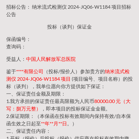
招标公告： 纳米流式检测仪 2024-JQ06-W1184 项目招标
公告
投标（谈判）保证金
保函编号：
查询码：
受益人：
中国人民解放军总医院
鉴于
****有限公司
（投标/报价人）参加贵方的
纳米流式检
测仪 2024-JQ06-W1184 项目
(项目编号、项目名称）的投
标（谈判），我单位愿向你方提供如下保证：
一、保证责任金额及期限：
1.我方承担的保证责任最高限额为人民币
80000.00 元（大
写：捌万元整）
，即本项目的投标保证金金额。
2.保证期限：（本保函在投标有效期间内保持有效/自本保
函生效之日起至
**年**月**日
。）
二、保证责任内容：
1.开标（报价）后投标（报价）供应商在投标有效期内撤