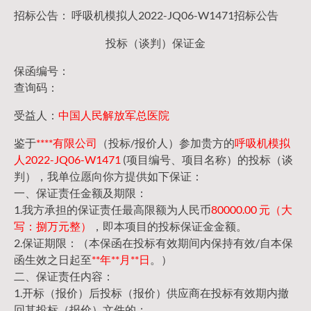
招标公告： 呼吸机模拟人2022-JQ06-W1471招标公告
投标（谈判）保证金
保函编号：
查询码：
受益人：
中国人民解放军总医院
鉴于
****有限公司
（投标/报价人）参加贵方的
呼吸机模拟
人2022-JQ06-W1471
(项目编号、项目名称）的投标（谈
判），我单位愿向你方提供如下保证：
一、保证责任金额及期限：
1.我方承担的保证责任最高限额为人民币
80000.00 元（大
写：捌万元整）
，即本项目的投标保证金金额。
2.保证期限：（本保函在投标有效期间内保持有效/自本保
函生效之日起至
**年**月**日
。）
二、保证责任内容：
1.开标（报价）后投标（报价）供应商在投标有效期内撤
回其投标（报价）文件的；