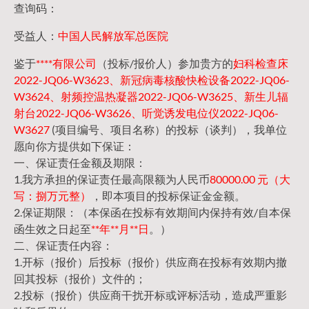
查询码：
受益人：
中国人民解放军总医院
鉴于
****有限公司
（投标/报价人）参加贵方的
妇科检查床
2022-JQ06-W3623、新冠病毒核酸快检设备2022-JQ06-
W3624、射频控温热凝器2022-JQ06-W3625、新生儿辐
射台2022-JQ06-W3626、听觉诱发电位仪2022-JQ06-
W3627
(项目编号、项目名称）的投标（谈判），我单位
愿向你方提供如下保证：
一、保证责任金额及期限：
1.我方承担的保证责任最高限额为人民币
80000.00 元（大
写：捌万元整）
，即本项目的投标保证金金额。
2.保证期限：（本保函在投标有效期间内保持有效/自本保
函生效之日起至
**年**月**日
。）
二、保证责任内容：
1.开标（报价）后投标（报价）供应商在投标有效期内撤
回其投标（报价）文件的；
2.投标（报价）供应商干扰开标或评标活动，造成严重影