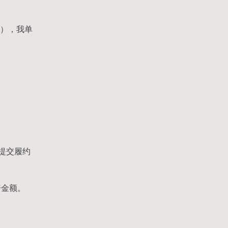
判），我单
提交履约
赔金额。