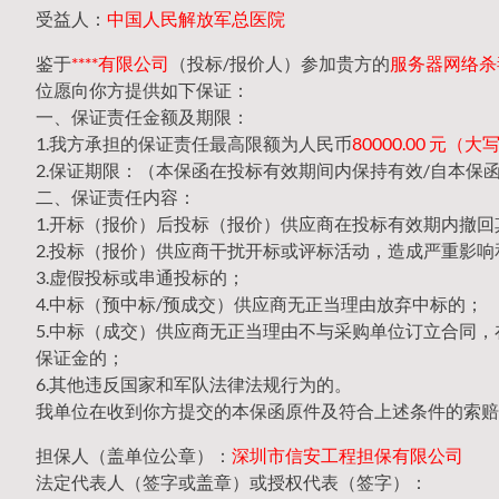
受益人：
中国人民解放军总医院
鉴于
****有限公司
（投标/报价人）参加贵方的
服务器网络杀毒系
位愿向你方提供如下保证：
一、保证责任金额及期限：
1.我方承担的保证责任最高限额为人民币
80000.00 元
2.保证期限：（本保函在投标有效期间内保持有效/自本保
二、保证责任内容：
1.开标（报价）后投标（报价）供应商在投标有效期内撤
2.投标（报价）供应商干扰开标或评标活动，造成严重影响
3.虚假投标或串通投标的；
4.中标（预中标/预成交）供应商无正当理由放弃中标的；
5.中标（成交）供应商无正当理由不与采购单位订立合同
保证金的；
6.其他违反国家和军队法律法规行为的。
我单位在收到你方提交的本保函原件及符合上述条件的索赔
担保人（盖单位公章）：
深圳市信安工程担保有限公司
法定代表人（签字或盖章）或授权代表（签字）：