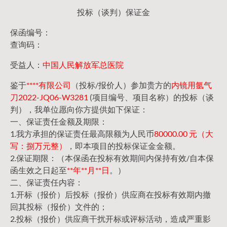
投标（谈判）保证金
保函编号：
查询码：
受益人：
中国人民解放军总医院
鉴于
****有限公司
（投标/报价人）参加贵方的
内镜用氩气
刀2022-JQ06-W3281
(项目编号、项目名称）的投标（谈
判），我单位愿向你方提供如下保证：
一、保证责任金额及期限：
1.我方承担的保证责任最高限额为人民币
80000.00 元（大
写：捌万元整）
，即本项目的投标保证金金额。
2.保证期限：（本保函在投标有效期间内保持有效/自本保
函生效之日起至
**年**月**日
。）
二、保证责任内容：
1.开标（报价）后投标（报价）供应商在投标有效期内撤
回其投标（报价）文件的；
2.投标（报价）供应商干扰开标或评标活动，造成严重影