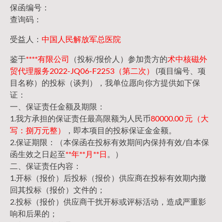
保函编号：
查询码：
受益人：
中国人民解放军总医院
鉴于
****有限公司
（投标/报价人）参加贵方的
术中核磁外
贸代理服务2022-JQ06-F2253（第二次）
(项目编号、项
目名称）的投标（谈判），我单位愿向你方提供如下保
证：
一、保证责任金额及期限：
1.我方承担的保证责任最高限额为人民币
80000.00 元（大
写：捌万元整）
，即本项目的投标保证金金额。
2.保证期限：（本保函在投标有效期间内保持有效/自本保
函生效之日起至
**年**月**日
。）
二、保证责任内容：
1.开标（报价）后投标（报价）供应商在投标有效期内撤
回其投标（报价）文件的；
2.投标（报价）供应商干扰开标或评标活动，造成严重影
响和后果的；