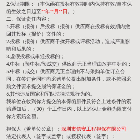
2.保证期限：（本保函在投标有效期间内保持有效/自本保
函生效之日起至
**年**月**日
。）
二、保证责任内容：
1.开标（报价）后投标（报价）供应商在投标有效期内撤
回其投标（报价）文件的；
2.投标（报价）供应商干扰开标或评标活动，造成严重影
响和后果的；
3.虚假投标或串通投标的；
4.中标（预中标/预成交）供应商无正当理由放弃中标的；
5.中标（成交）供应商无正当理由不与采购单位订立合
同，在签订合同时向采购单位提出附加条件，或不按照采
购文件要求提交履约保证金的；
6.其他违反国家和军队法律法规行为的。
我单位在收到你方提交的本保函原件及符合上述条件的索
赔通知后，（30）个工作日内，以上述保证金额为限支付
你方索赔金额。
担保人（盖单位公章）：
深圳市信安工程担保有限公司
法定代表人（签字或盖章）或授权代表（签字）：