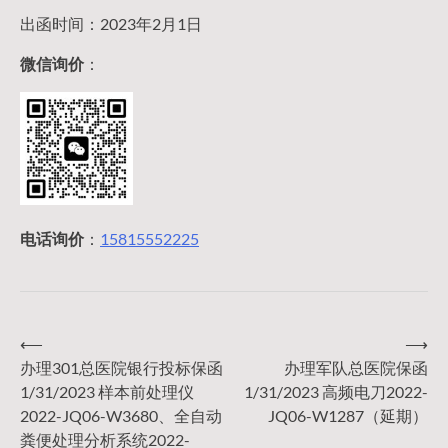
出函时间：2023年2月1日
微信询价
：
电话询价
：
15815552225
⟵
⟶
文
办理301总医院银行投标保函
办理军队总医院保函
1/31/2023 样本前处理仪
1/31/2023 高频电刀2022-
章
2022-JQ06-W3680、全自动
JQ06-W1287（延期）
粪便处理分析系统2022-