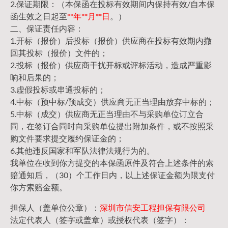
2.保证期限：（本保函在投标有效期间内保持有效/自本保
函生效之日起至
**年**月**日
。）
二、保证责任内容：
1.开标（报价）后投标（报价）供应商在投标有效期内撤
回其投标（报价）文件的；
2.投标（报价）供应商干扰开标或评标活动，造成严重影
响和后果的；
3.虚假投标或串通投标的；
4.中标（预中标/预成交）供应商无正当理由放弃中标的；
5.中标（成交）供应商无正当理由不与采购单位订立合
同，在签订合同时向采购单位提出附加条件，或不按照采
购文件要求提交履约保证金的；
6.其他违反国家和军队法律法规行为的。
我单位在收到你方提交的本保函原件及符合上述条件的索
赔通知后，（30）个工作日内，以上述保证金额为限支付
你方索赔金额。
担保人（盖单位公章）：
深圳市信安工程担保有限公司
法定代表人（签字或盖章）或授权代表（签字）：