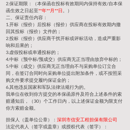
2.保证期限：（本保函在投标有效期间内保持有效/自本保
函生效之日起至
**年**月**日
。）
二、保证责任内容：
1.开标（报价）后投标（报价）供应商在投标有效期内撤
回其投标（报价）文件的；
2.投标（报价）供应商干扰开标或评标活动，造成严重影
响和后果的；
3.虚假投标或串通投标的；
4.中标（预中标/预成交）供应商无正当理由放弃中标的；
5.中标（成交）供应商无正当理由不与采购单位订立合
同，在签订合同时向采购单位提出附加条件，或不按照采
购文件要求提交履约保证金的；
6.其他违反国家和军队法律法规行为的。
我单位在收到你方提交的本保函原件及符合上述条件的索
赔通知后，（30）个工作日内，以上述保证金额为限支付
你方索赔金额。
担保人（盖单位公章）：
深圳市信安工程担保有限公司
法定代表人（签字或盖章）或授权代表（签字）：