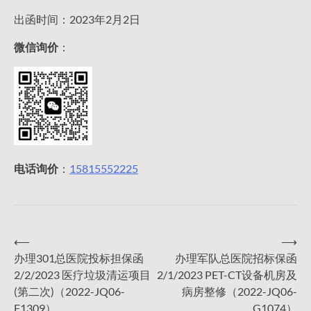
出函时间：2023年2月2日
微信询价
：
电话询价
：
15815552225
⟵
⟶
文
办理301总医院投标担保函
办理军队总医院招标保函
2/2/2023 医疗垃圾清运项目
2/1/2023 PET-CT设备机房及
章
(第二次)（2022-JQ06-
病房整修（2022-JQ06-
F1309）
G1074）